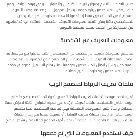
حسب الاقتضاء ، الاسم وعنوان البريد الإلكتروني والعنوان البريدي ورقم الهاتف. ومع
ذلك ، يمكن للمستخدمين زيارة موقعنا بشكل مجهول. سنجمع معلومات التعريف
الشخصية من المستخدمين فقط إذا قدموا لنا هذه المعلومات طواعية. يمكن
للمستخدمين دائمًا رفض تقديم معلومات التعريف الشخصية ، باستثناء أنها قد تمنعهم
من المشاركة في أنشطة معينة متعلقة بالموقع.
معلومات التعريف غير الشخصية
قد نجمع معلومات تعريف غير شخصية عن المستخدمين كلما تفاعلوا مع موقعنا. قد
تتضمن معلومات التعريف غير الشخصية اسم المتصفح ونوع الكمبيوتر والمعلومات
الفنية حول وسائل اتصال المستخدمين بموقعنا ، مثل نظام التشغيل وموفري خدمة
الإنترنت المستخدمين ومعلومات أخرى مماثلة.
ملفات تعريف الارتباط لمتصفح الويب
قد يستخدم موقعنا “ملفات تعريف الارتباط” لتحسين تجربة المستخدم. يضع متصفح
الويب الخاص بالمستخدم ملفات تعريف الارتباط على محرك الأقراص الثابتة لأغراض حفظ
السجلات وأحيانًا لتتبع المعلومات المتعلقة بهم. قد يختار المستخدم ضبط متصفح
الويب الخاص به لرفض ملفات تعريف الارتباط ، أو لتنبيهك عندما يتم إرسال ملفات
تعريف الارتباط. إذا قاموا بذلك ، فلاحظ أن بعض أجزاء الموقع قد لا تعمل بشكل صحيح.
كيف نستخدم المعلومات التي تم جمعها