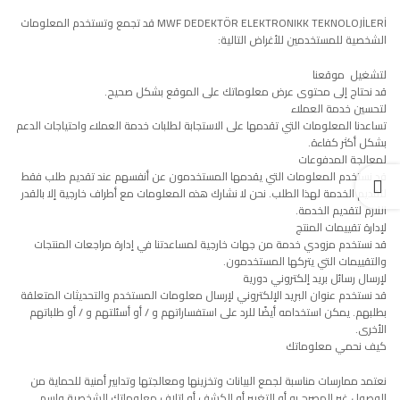
MWF DEDEKTÖR ELEKTRONIKK TEKNOLOJİLERİ قد تجمع وتستخدم المعلومات
الشخصية للمستخدمين للأغراض التالية:
لتشغيل موقعنا
قد نحتاج إلى محتوى عرض معلوماتك على الموقع بشكل صحيح.
لتحسين خدمة العملاء
تساعدنا المعلومات التي تقدمها على الاستجابة لطلبات خدمة العملاء واحتياجات الدعم
بشكل أكثر كفاءة.
لمعالجة المدفوعات
قد نستخدم المعلومات التي يقدمها المستخدمون عن أنفسهم عند تقديم طلب فقط
لتقديم الخدمة لهذا الطلب. نحن لا نشارك هذه المعلومات مع أطراف خارجية إلا بالقدر
اللازم لتقديم الخدمة.
لإدارة تقييمات المنتج
قد نستخدم مزودي خدمة من جهات خارجية لمساعدتنا في إدارة مراجعات المنتجات
والتقييمات التي يتركها المستخدمون.
لإرسال رسائل بريد إلكتروني دورية
قد نستخدم عنوان البريد الإلكتروني لإرسال معلومات المستخدم والتحديثات المتعلقة
بطلبهم. يمكن استخدامه أيضًا للرد على استفساراتهم و / أو أسئلتهم و / أو طلباتهم
الأخرى.
كيف نحمي معلوماتك
نعتمد ممارسات مناسبة لجمع البيانات وتخزينها ومعالجتها وتدابير أمنية للحماية من
الوصول غير المصرح به أو التغيير أو الكشف أو إتلاف معلوماتك الشخصية واسم