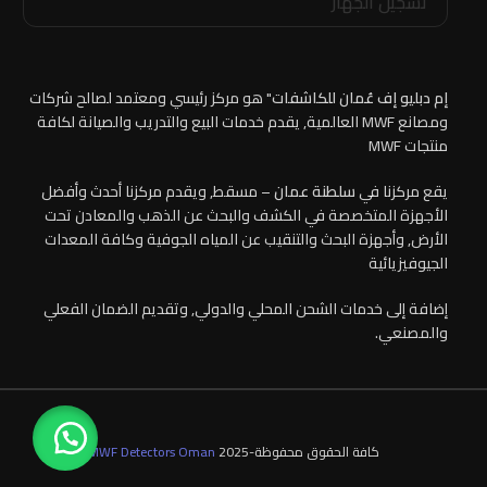
تسجيل الجهاز
إم دبليو إف عُمان للكاشفات
" هو مركز رئيسي ومعتمد لصالح شركات
ومصانع MWF العالمية, يقدم خدمات البيع والتدريب والصيانة لكافة
منتجات MWF
يقع مركزنا في
سلطنة عمان
– مسقط, ويقدم مركزنا أحدث وأفضل
الأجهزة المتخصصة في الكشف والبحث عن الذهب والمعادن تحت
الأرض, وأجهزة البحث والتنقيب عن المياه الجوفية وكافة المعدات
الجيوفيزيائية
إضافة إلى خدمات الشحن المحلي والدولي, وتقديم الضمان الفعلي
والمصنعي.
كافة الحقوق محفوظة-2025
MWF Detectors Oman