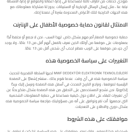
مزودي خدمات من أطراف ثالثة لمساعدتنا في إدارة أعمالنا والموقع أو إدارة الأنشطة
نيابة عنا ، مثل إرسال الرسائل الإخبارية أو الاستبيانات. يجوز لنا مشاركة معلوماتك مع
هذه الجهات الخارجية لتلك الأغراض المحدودة بشرط أن تمنحنا إذنك.
الامتثال لقانون حماية خصوصية الأطفال على الإنترنت
حماية خصوصية الصغار أمر مهم بشكل خاص. لهذا السبب ، نحن لا نجمع أو نحتفظ أبدًا
بمعلومات على موقعنا من أولئك الذين نعرف بالفعل أنهم أقل من 13 عامًا ، ولا يوجد
أي جزء من موقعنا على الويب منظم لجذب أي شخص أقل من 13 عامًا.
التغييرات على سياسة الخصوصية هذه
MWF DEDEKTÖR ELEKTRONİK TEKNOLOJİLERİ لديها السلطة التقديرية لتحديث
سياسة الخصوصية هذه في أي وقت. عندما نقوم بذلك ، سننشر إشعارًا على الصفحة
الرئيسية لموقعنا ، ونراجع التاريخ المحدث في أسفل هذه الصفحة ونرسل إليك بريدًا
إلكترونيًا. نحن نشجع المستخدمين على التحقق من هذه الصفحة بشكل متكرر بحثًا عن
أي تغييرات للبقاء على اطلاع حول كيفية مساعدتنا في حماية المعلومات الشخصية
التي نجمعها. أنت تقر وتوافق على أنه من مسؤوليتك مراجعة سياسة الخصوصية هذه
بشكل دوري والاطلاع على التعديلات.
موافقتك على هذه الشروط
باستخدام هذا الموقع ، فإنك تعني موافقتك على هذه السياسة. إذا كنت لا توافق على