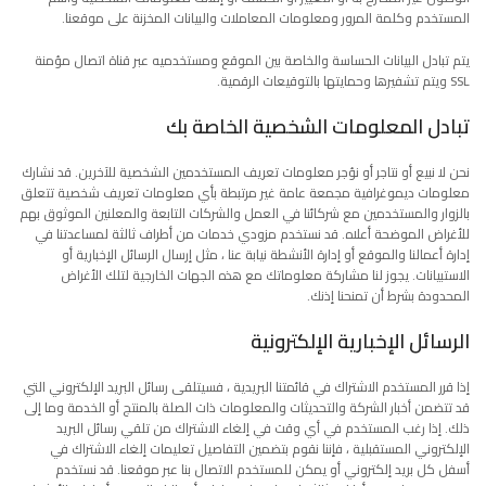
المستخدم وكلمة المرور ومعلومات المعاملات والبيانات المخزنة على موقعنا.
يتم تبادل البيانات الحساسة والخاصة بين الموقع ومستخدميه عبر قناة اتصال مؤمنة
SSL ويتم تشفيرها وحمايتها بالتوقيعات الرقمية.
تبادل المعلومات الشخصية الخاصة بك
نحن لا نبيع أو نتاجر أو نؤجر معلومات تعريف المستخدمين الشخصية للآخرين. قد نشارك
معلومات ديموغرافية مجمعة عامة غير مرتبطة بأي معلومات تعريف شخصية تتعلق
بالزوار والمستخدمين مع شركائنا في العمل والشركات التابعة والمعلنين الموثوق بهم
للأغراض الموضحة أعلاه. قد نستخدم مزودي خدمات من أطراف ثالثة لمساعدتنا في
إدارة أعمالنا والموقع أو إدارة الأنشطة نيابة عنا ، مثل إرسال الرسائل الإخبارية أو
الاستبيانات. يجوز لنا مشاركة معلوماتك مع هذه الجهات الخارجية لتلك الأغراض
المحدودة بشرط أن تمنحنا إذنك.
الرسائل الإخبارية الإلكترونية
إذا قرر المستخدم الاشتراك في قائمتنا البريدية ، فسيتلقى رسائل البريد الإلكتروني التي
قد تتضمن أخبار الشركة والتحديثات والمعلومات ذات الصلة بالمنتج أو الخدمة وما إلى
ذلك. إذا رغب المستخدم في أي وقت في إلغاء الاشتراك من تلقي رسائل البريد
الإلكتروني المستقبلية ، فإننا نقوم بتضمين التفاصيل تعليمات إلغاء الاشتراك في
أسفل كل بريد إلكتروني أو يمكن للمستخدم الاتصال بنا عبر موقعنا. قد نستخدم