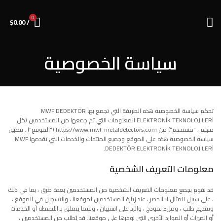
0
$
0.00
/
سياسة الخصوصية
تحكم سياسة الخصوصية هذه الطريقة التي تجمع بها MWF DEDEKTÖR
ELEKTRONİK TEKNOLOJİLERİ المعلومات التي تم جمعها من المستخدمين (كل
منهم ، “مستخدم”) من https://www.mwf-metaldetectors.com (“الموقع”) . تنطبق
سياسة الخصوصية هذه على الموقع وجميع المنتجات والخدمات التي تقدمها MWF
DEDEKTÖR ELEKTRONİK TEKNOLOJİLERİ.
معلومات التعريف الشخصية
قد نقوم بجمع معلومات التعريف الشخصية من المستخدمين بعدة طرق ، بما في ذلك
، على سبيل المثال لا الحصر ، عند زيارة المستخدمين لموقعنا ، والتسجيل في الموقع ،
وتقديم طلب ، وملء نموذج ، والرد على استبيان ، وفيما يتعلق بـ الأنشطة أو الخدمات
أو الميزات أو الموارد الأخرى التي نوفرها على موقعنا. قد يُطلب من المستخدمين ،