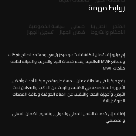
روابط مهمة
المتجر
اتصل بنا
حسابي
سياسة الخصوصية
الأحكام والشروط
ضمان الجهاز
تسجيل الجهاز
إم دبليو إف عُمان للكاشفات
" هو مركز رئيسي ومعتمد لصالح شركات
ومصانع MWF العالمية, يقدم خدمات البيع والتدريب والصيانة لكافة
منتجات MWF
يقع مركزنا في
سلطنة عمان
– مسقط, ويقدم مركزنا أحدث وأفضل
الأجهزة المتخصصة في الكشف والبحث عن الذهب والمعادن تحت
الأرض, وأجهزة البحث والتنقيب عن المياه الجوفية وكافة المعدات
الجيوفيزيائية
إضافة إلى خدمات الشحن المحلي والدولي, وتقديم الضمان الفعلي
والمصنعي.