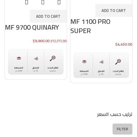
ADD TO CART
ADD TO CART
MF 1100 PRO
MF 9700 QUINARY
SUPER
$
9,900.00
$
12,375.00
$
4,450.00
العمق
المسافة
نظام البحث
70 م
2000 م
متعدد
العمق
المسافة
نظام البحث
30 م
2500 م
متعدد
ترتيب حسب السعر
FILTER
Max
Min