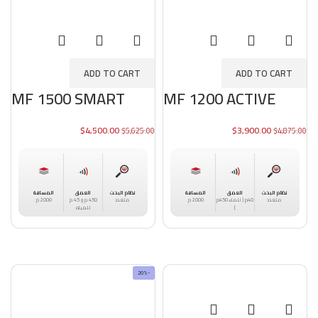
ADD TO CART
ADD TO CART
MF 1500 SMART
MF 1200 ACTIVE
$
4,500.00
$
3,900.00
$
5,625.00
$
4,875.00
العمق
المسافة
العمق
المسافة
نظام البحث
نظام البحث
40م ( للماء 450م
2000 م
450 م و 45 م
2000 م
متعدد
متعدد
)
للمياه
-20%