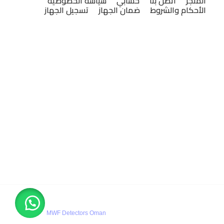
المتجر
اتصل بنا
حسابي
سياسة الخصوصية
الأحكام والشروط
ضمان الجهاز
تسجيل الجهاز
إم دبليو إف عُمان للكاشفات
" هو مركز رئيسي ومعتمد لصالح
شركات ومصانع MWF العالمية, يقدم خدمات البيع والتدريب
والصيانة لكافة منتجات MWF
يقع مركزنا في
سلطنة عمان
– مسقط, ويقدم مركزنا أحدث
وأفضل الأجهزة المتخصصة في الكشف والبحث عن الذهب
والمعادن تحت الأرض, وأجهزة البحث والتنقيب عن المياه الجوفية
وكافة المعدات الجيوفيزيائية
إضافة إلى خدمات الشحن المحلي والدولي, وتقديم الضمان
الفعلي والمصنعي.
كافة الحقوق محفوظة-2025
MWF Detectors Oman