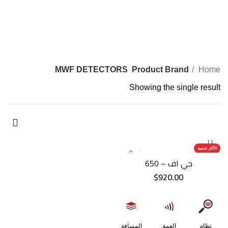
0
$
0.00
/
MWF DETECTORS
فئات
MWF DETECTORS
Product Brand
Home
Showing the single result
الأكثر شعبية
جي اف – 650
$
920.00
العمق
المسافة
نظام