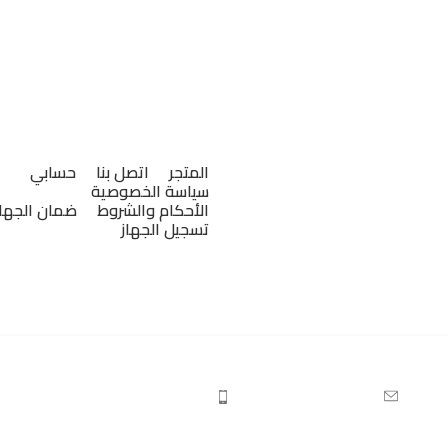
روابط مهمة
" هو مركز رئيسي ومعتمد لصالح شركات ومصانع MWF
ت MWF
المتجر
اتصل بنا
حسابي
سياسة الخصوصية
الأحكام والشروط
ضمان الجهاز
حدث وأفضل الأجهزة المتخصصة في
تسجيل الجهاز
 البحث والتنقيب عن المياه
مان الفعلي والمصنعي.
00968-909-98-700
info@mwf-oman.com